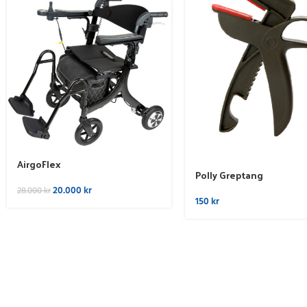
AirgoFlex
Polly Greptang
20.000
kr
28.000
kr
150
kr