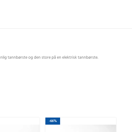
anlig tannbørste og den store på en elektrisk tannbørste.
-66%
-29