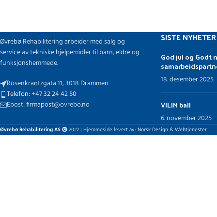
SISTE NYHETER
Øvrebø Rehabilitering arbeider med salg og
service av tekniske hjelpemidler til barn, eldre og
God jul og Godt n
funksjonshemmede.
samarbeidspartn
18. desember 2025
Rosenkrantzgata 11, 3018 Drammen
Telefon: +47 32 24 42 50
VILIM ball
Epost: firmapost@ovrebo.no
6. november 2025
Øvrebø Rehabilitering AS
2022 | Hjemmeside levert av:
Norsk Design & Webtjenester