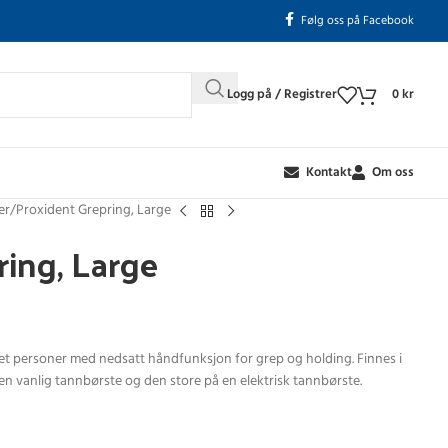
Følg oss på Facebook
Logg på / Registrer
0
kr
Kontakt
Om oss
er
Proxident Grepring, Large
ring, Large
sset personer med nedsatt håndfunksjon for grep og holding. Finnes i
å en vanlig tannbørste og den store på en elektrisk tannbørste.