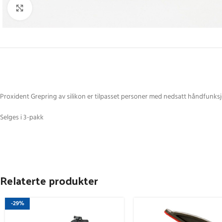
Click to enlarge
Proxident Grepring av silikon er tilpasset personer med nedsatt håndfunksjon
Selges i 3-pakk
Relaterte produkter
-29%