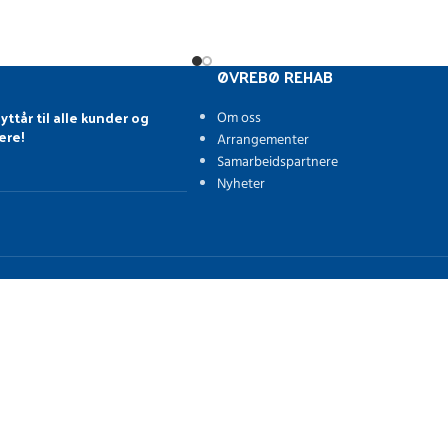
ØVREBØ REHAB
yttår til alle kunder og
Om oss
ere!
Arrangementer
Samarbeidspartnere
Nyheter