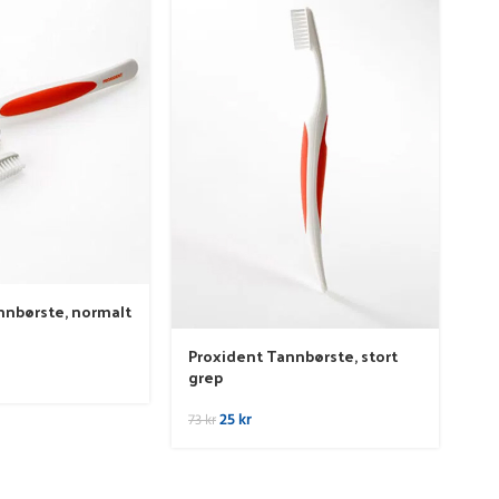
nnbørste, normalt
Pr
hv
Proxident Tannbørste, stort
grep
35
25
kr
73
kr