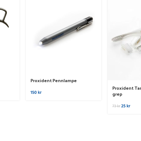
Proxident Pennlampe
Proxident Ta
150
kr
grep
25
kr
73
kr