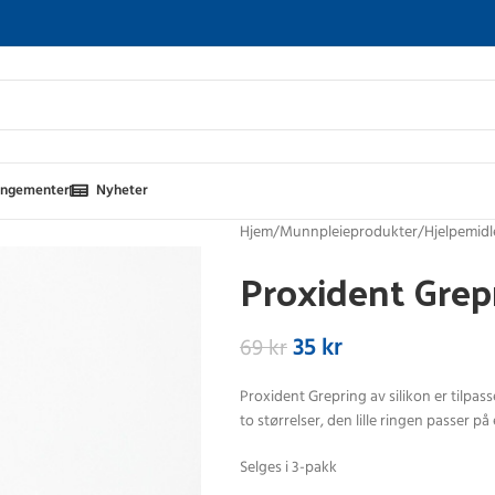
angementer
Nyheter
Hjem
Munnpleieprodukter
Hjelpemidl
Proxident Grep
35
kr
69
kr
Proxident Grepring av silikon er tilpa
to størrelser, den lille ringen passer p
Selges i 3-pakk