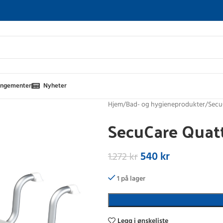
angementer
Nyheter
Hjem
Bad- og hygieneprodukter
Secu
SecuCare Quat
540
kr
1.272
kr
1 på lager
Legg i ønskeliste