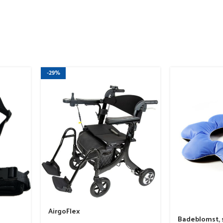
-29%
AirgoFlex
Badeblomst, 