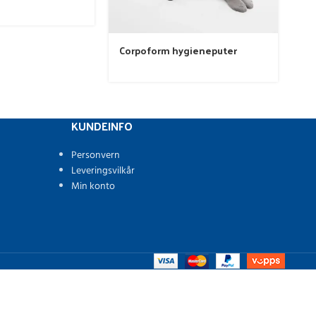
Pr
69
Corpoform hygieneputer
KUNDEINFO
Personvern
Leveringsvilkår
Min konto