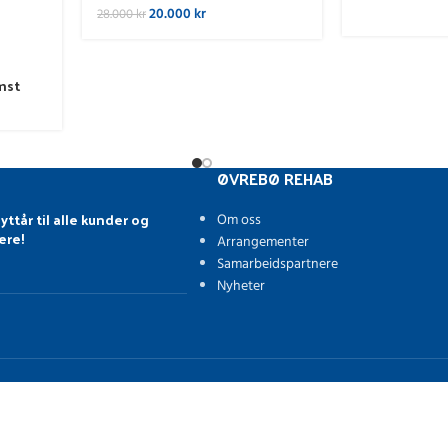
20.000
kr
28.000
kr
mst
ØVREBØ REHAB
yttår til alle kunder og
Om oss
ere!
Arrangementer
Samarbeidspartnere
Nyheter