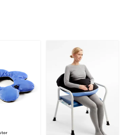
-49
stor