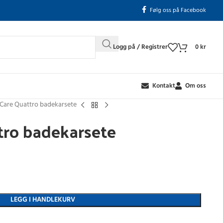
Følg oss på Facebook
Logg på / Registrer
0
kr
Kontakt
Om oss
Care Quattro badekarsete
tro badekarsete
LEGG I HANDLEKURV