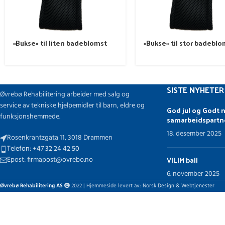
«Bukse» til liten badeblomst
«Bukse» til stor badeblo
SISTE NYHETER
Øvrebø Rehabilitering arbeider med salg og
service av tekniske hjelpemidler til barn, eldre og
God jul og Godt n
funksjonshemmede.
samarbeidspartn
18. desember 2025
Rosenkrantzgata 11, 3018 Drammen
Telefon: +47 32 24 42 50
VILIM ball
Epost: firmapost@ovrebo.no
6. november 2025
Øvrebø Rehabilitering AS
2022 | Hjemmeside levert av:
Norsk Design & Webtjenester