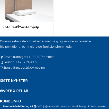
RotoBed®Søsterhjelp
Øvrebø Rehabilitering arbeider med salg og service av tekniske
hjelpemidler til barn, eldre og funksjonshemmede.
Rosenkrantzgata 11, 3018 Drammen
Telefon: +47 32 24 42 50
Epost: firmapost@ovrebo.no
SISTE NYHETER
ØVREBØ REHAB
KUNDEINFO
Øvrebø Rehabilitering AS
2022 | Hjemmeside levert av:
Norsk Design & Webtjenester