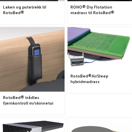
Laken og putetrekk til
ROHO® Dry Flotation
RotoBed®
madrass til RotoBed®
RotoBed®AirSleep
hybridmadrass
RotoBed® trådløs
fjernkontroll m/skinnetui