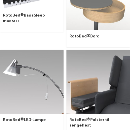
RotoBed®BariaSleep
madrass
RotoBed®Bord
RotoBed®LED-Lampe
RotoBed®Polster til
sengehest