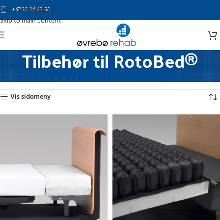
Skip to navigation
+47 32 24 42 50
Skip to main content
Tilbehør til RotoBed®
Hjem
Seng og sengeutstyr
Tilbehør til RotoBed®
Viser alle 11 resultater
Vis sidomeny