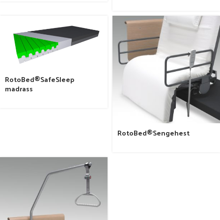
RotoBed®SafeSleep
madrass
RotoBed®Sengehest