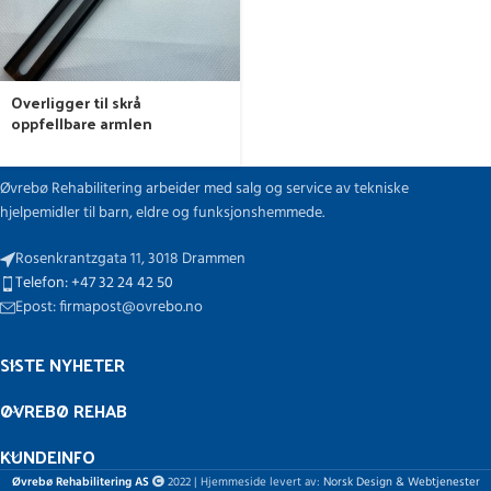
Overligger til skrå
oppfellbare armlen
Øvrebø Rehabilitering arbeider med salg og service av tekniske
hjelpemidler til barn, eldre og funksjonshemmede.
Rosenkrantzgata 11, 3018 Drammen
Telefon: +47 32 24 42 50
Epost: firmapost@ovrebo.no
SISTE NYHETER
ØVREBØ REHAB
KUNDEINFO
Øvrebø Rehabilitering AS
2022 | Hjemmeside levert av:
Norsk Design & Webtjenester