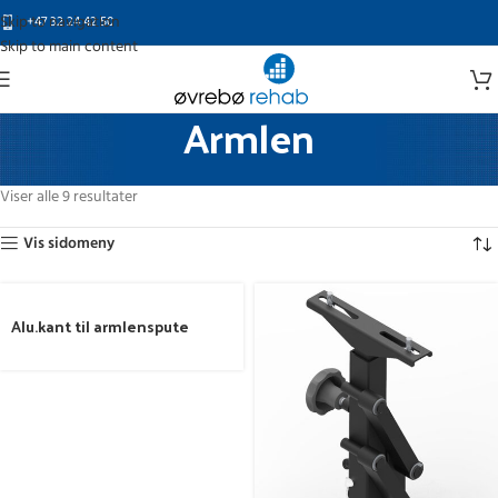
Skip to navigation
+47 32 24 42 50
Skip to main content
Armlen
Hjem
Elektriske rullestoler
Tilbehør og reservedeler til Roltec
Armlen
Viser alle 9 resultater
Vis sidomeny
Alu.kant til armlenspute