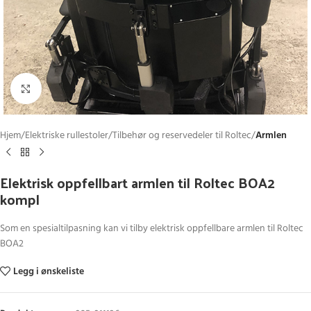
Click to enlarge
Hjem
Elektriske rullestoler
Tilbehør og reservedeler til Roltec
Armlen
Elektrisk oppfellbart armlen til Roltec BOA2
kompl
Som en spesialtilpasning kan vi tilby elektrisk oppfellbare armlen til Roltec
BOA2
Legg i ønskeliste