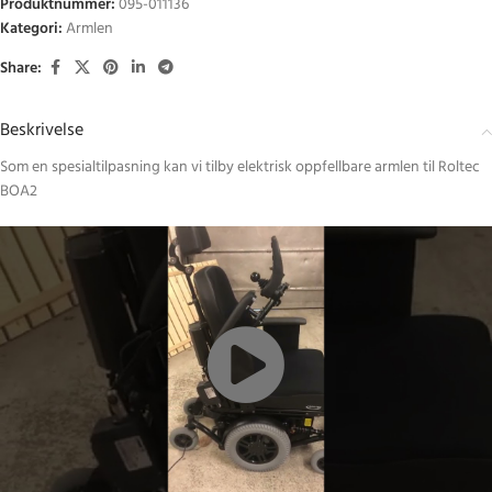
Produktnummer:
095-011136
Kategori:
Armlen
Share:
Beskrivelse
Som en spesialtilpasning kan vi tilby elektrisk oppfellbare armlen til Roltec
BOA2