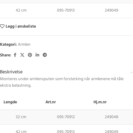
42 cm
095-70913
249049
Legg i ønskeliste
Kategori:
Armlen
Share:
Beskrivelse
Monteres under armlensputen som forsterking når armlenene må tåle
ekstra belastning.
Lengde
Art.nr
Hj.m.nr
32 cm
095-70912
249048
42 cm
095-70913
249049