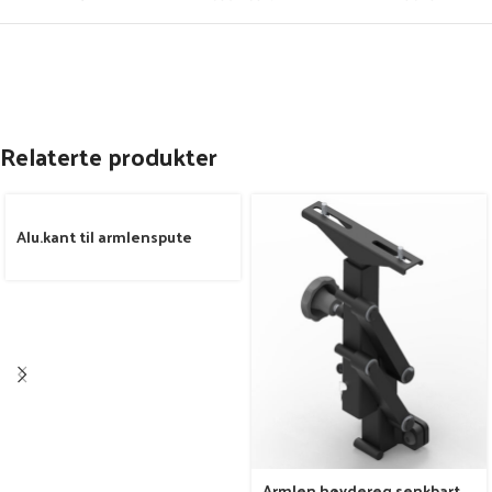
Relaterte produkter
Alu.kant til armlenspute
Armlen høydereg senkbart