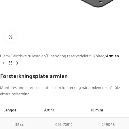
Click to enlarge
Hjem
Elektriske rullestoler
Tilbehør og reservedeler til Roltec
Armlen
Forsterkningsplate armlen
Monteres under armlensputen som forsterking når armlenene må tåle
ekstra belastning.
Lengde
Art.nr
Hj.m.nr
32 cm
095-70912
249048