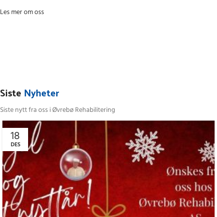
Les mer om oss
Siste
Nyheter
Siste nytt fra oss i Øvrebø Rehabilitering
18
DES