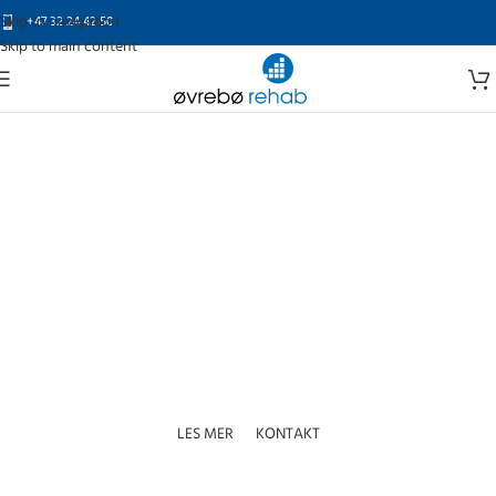
Skip to navigation
+47 32 24 42 50
Skip to main content
SELVSTENDIG FORFLYTNING INN OG UT AV SENGEN
RotoBed®Free
LES MER
KONTAKT