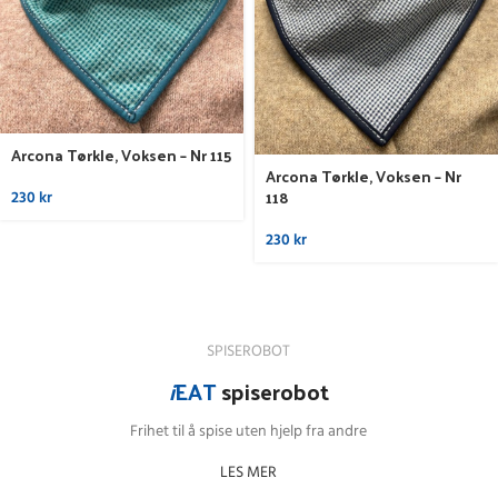
Arcona Tørkle, Voksen – Nr 115
Arcona Tørkle, Voksen – Nr
118
230
kr
230
kr
SPISEROBOT
i
EAT
spiserobot
Frihet til å spise uten hjelp fra andre
LES MER