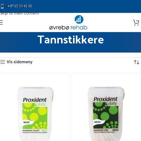
Skip to navigation
+47 32 24 42 50
Skip to main content
Tannstikkere
Hjem
Munnpleieprodukter
Tannstikkere
Viser alle 2 resultater
Vis sidomeny