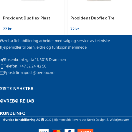
Proxident Duoflex Plast
Proxident Duoflex Tre
77
kr
72
kr
Øvrebø Rehabilitering arbeider med salg og service av tekniske
hjelpemidler til barn, eldre og funksjonshemmede.
Rosenkrantzgata 11, 3018 Drammen
Telefon: +47 32 24 42 50
Epost: firmapost@ovrebo.no
SISTE NYHETER
ØVREBØ REHAB
KUNDEINFO
Øvrebø Rehabilitering AS
2022 | Hjemmeside levert av:
Norsk Design & Webtjenester