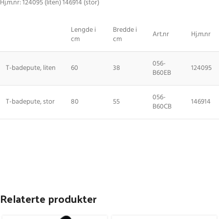
Hj.m.nr: 124095 (liten) 146914 (stor)
Lengde i
Bredde i
Art.nr
Hj.m.nr
cm
cm
056-
T-badepute, liten
60
38
124095
B60EB
056-
T-badepute, stor
80
55
146914
B60CB
Relaterte produkter