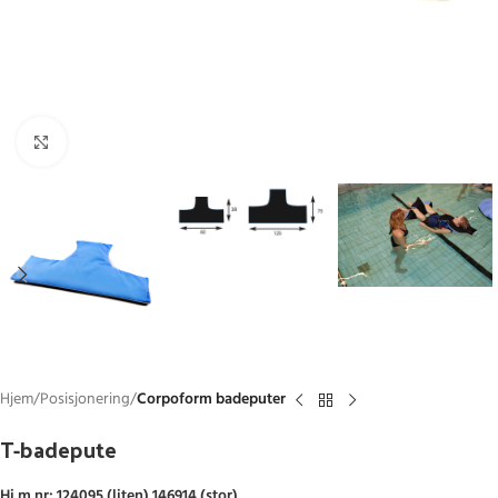
Click to enlarge
Hjem
Posisjonering
Corpoform badeputer
T-badepute
Hj.m.nr: 124095 (liten) 146914 (stor)