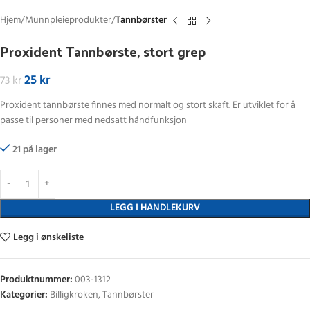
Hjem
Munnpleieprodukter
Tannbørster
Proxident Tannbørste, stort grep
25
kr
73
kr
Proxident tannbørste finnes med normalt og stort skaft. Er utviklet for å
passe til personer med nedsatt håndfunksjon
21 på lager
LEGG I HANDLEKURV
Legg i ønskeliste
Produktnummer:
003-1312
Kategorier:
Billigkroken
,
Tannbørster