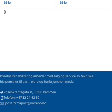
95
kr
95
kr
Øvrebø Rehabilitering arbeider med salg og service av tekniske
hjelpemidler til barn, eldre og funksjonshemmede.
Rosenkrantzgata 11, 3018 Drammen
Telefon: +47 32 24 42 50
Epost: firmapost@ovrebo.no