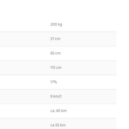
200 kg
37 cm
65 cm
115 cm
17%
9 km/t
ca. 40 km
ca 55 km