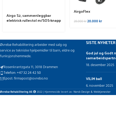
AirgoFlex
Airgo S2, sammenleggbar
elektrisk rullestol m/SOS-knapp
20.000
kr
28.000
kr
SISTE NYHETER
Øvrebø Rehabilitering arbeider med salg og
service av tekniske hjelpemidler til barn, eldre og
God jul og Godt n
funksjonshemmede.
samarbeidspartn
18. desember 2025
Rosenkrantzgata 11, 3018 Drammen
Telefon: +47 32 24 42 50
VILIM ball
Epost: firmapost@ovrebo.no
6. november 2025
Øvrebø Rehabilitering AS
2022 | Hjemmeside levert av:
Norsk Design & Webtjenester