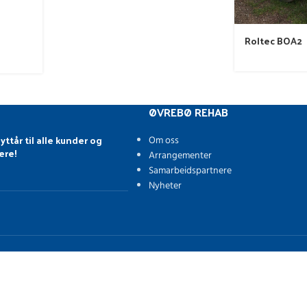
Roltec BOA2
ØVREBØ REHAB
yttår til alle kunder og
Om oss
ere!
Arrangementer
Samarbeidspartnere
Nyheter