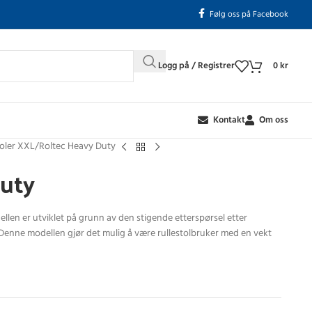
Følg oss på Facebook
Logg på / Registrer
0
kr
Kontakt
Om oss
toler XXL
Roltec Heavy Duty
Duty
odellen er utviklet på grunn av den stigende etterspørsel etter
re. Denne modellen gjør det mulig å være rullestolbruker med en vekt