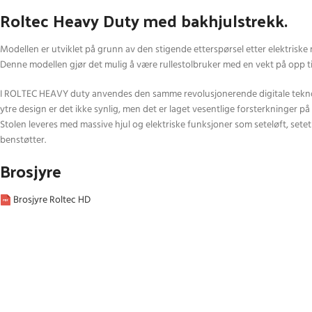
Roltec Heavy Duty med bakhjulstrekk.
Modellen er utviklet på grunn av den stigende etterspørsel etter elektriske ru
Denne modellen gjør det mulig å være rullestolbruker med en vekt på opp ti
I ROLTEC HEAVY duty anvendes den samme revolusjonerende digitale teknol
ytre design er det ikke synlig, men det er laget vesentlige forsterkninger på 
Stolen leveres med massive hjul og elektriske funksjoner som seteløft, setetil
benstøtter.
Brosjyre
Brosjyre Roltec HD