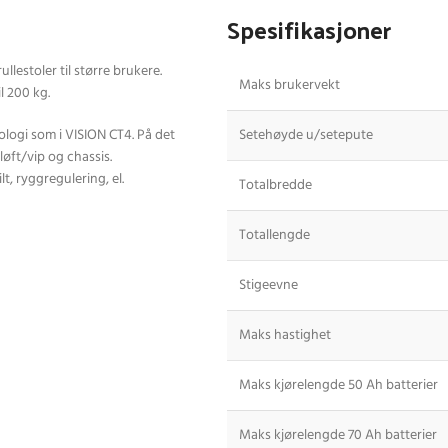
Spesifikasjoner
llestoler til større brukere.
Maks brukervekt
l 200 kg.
ogi som i VISION CT4. På det
Setehøyde u/setepute
løft/vip og chassis.
t, ryggregulering, el.
Totalbredde
Totallengde
Stigeevne
Maks hastighet
Maks kjørelengde 50 Ah batterier
Maks kjørelengde 70 Ah batterier