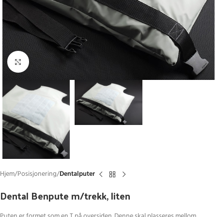
Click to enlarge
Hjem
Posisjonering
Dentalputer
Dental Benpute m/trekk, liten
Puten er formet som en T på oversiden. Denne skal plasseres mellom