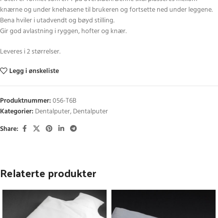
knærne og under knehasene til brukeren og fortsette ned under leggene.
Bena hviler i utadvendt og bøyd stilling.
Gir god avlastning i ryggen, hofter og knær.
Leveres i 2 størrelser.
Legg i ønskeliste
Produktnummer:
056-T6B
Kategorier:
Dentalputer
,
Dentalputer
Share:
Relaterte produkter