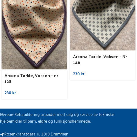
Arcona Tørkle, Voksen – Nr
146
230
kr
Arcona Tørkle, Voksen – nr
128
230
kr
Øvrebø Rehabilitering arbeider med salg og service av tekniske
hjelpemidler til barn, eldre og funksjonshemmede.
Rosenkrantzgata 11, 3018 Drammen