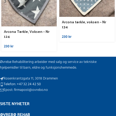
Arcona tørkle, voksen – Nr
134
Arcona Tørkle, Voksen – Nr
124
230
kr
230
kr
Øvrebø Rehabilitering arbeider med salg og service av tekniske
hjelpemidler til barn, eldre og funksjonshemmede.
Rosenkrantzgata 11, 3018 Drammen
Telefon: +47 32 24 42 50
Epost: firmapost@ovrebo.no
SISTE NYHETER
ØVREBØ REHAB