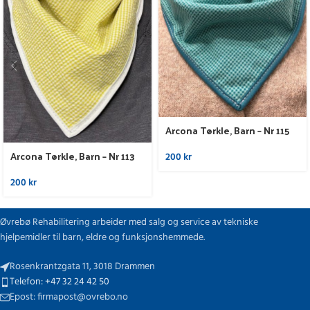
Arcona Tørkle, Barn – Nr 115
Arcona Tørkle, Barn – Nr 113
200
kr
200
kr
Øvrebø Rehabilitering arbeider med salg og service av tekniske
hjelpemidler til barn, eldre og funksjonshemmede.
Rosenkrantzgata 11, 3018 Drammen
Telefon: +47 32 24 42 50
Epost: firmapost@ovrebo.no