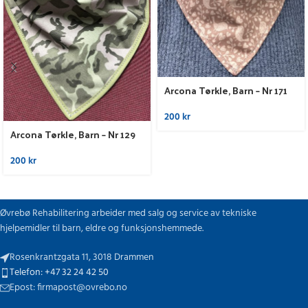
Arcona Tørkle, Barn – Nr 171
200
kr
Arcona Tørkle, Barn – Nr 129
200
kr
Øvrebø Rehabilitering arbeider med salg og service av tekniske
hjelpemidler til barn, eldre og funksjonshemmede.
Rosenkrantzgata 11, 3018 Drammen
Telefon: +47 32 24 42 50
Epost: firmapost@ovrebo.no