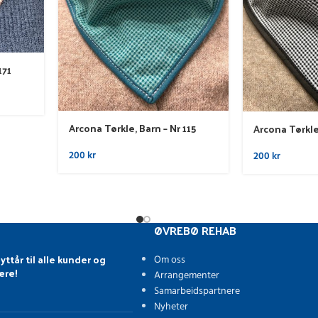
171
Arcona Tørkle, Barn – Nr 115
Arcona Tørkle,
200
kr
200
kr
ØVREBØ REHAB
yttår til alle kunder og
Om oss
ere!
Arrangementer
Samarbeidspartnere
Nyheter