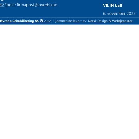
VILIM ball
Epost: firmapost@ovrebo.no
6. november 2025
Øvrebø Rehabilitering AS
2022 | Hjemmeside levert av:
Norsk Design & Webtjenester