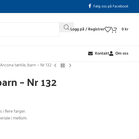
Følg oss på Facebook
Logg på / Registrer
0
kr
Kontakt
Om oss
Arcona tørkle, barn – Nr 132
barn – Nr 132
i flere farger.
riale i mellom.