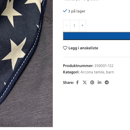
3 på lager
Legg i ønskeliste
Produktnummer:
359001-132
Kategori:
Arcona tørkle, barn
Share: