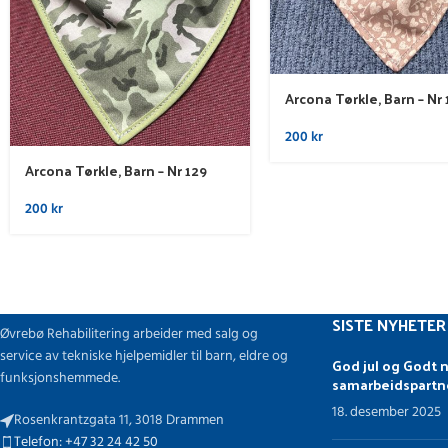
Arcona Tørkle, Barn – Nr 
200
kr
Arcona Tørkle, Barn – Nr 129
200
kr
SISTE NYHETER
Øvrebø Rehabilitering arbeider med salg og
service av tekniske hjelpemidler til barn, eldre og
God jul og Godt n
funksjonshemmede.
samarbeidspartn
18. desember 2025
Rosenkrantzgata 11, 3018 Drammen
Telefon: +47 32 24 42 50