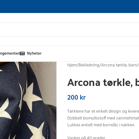
angementer
Nyheter
Hjem
Bekledning
Arcona tørkle, barn
Arcona tørkle, 
200
kr
Tørklene har et enkelt design og leveres 
Dobbelt bomullsstoff med vanntettmate
Lukkes enkelt med borrelås i nakken.
Vaskes på 40 grader.