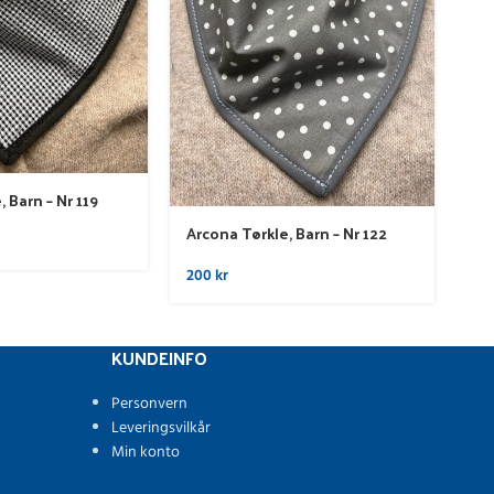
 Barn – Nr 119
Arc
Arcona Tørkle, Barn – Nr 122
20
200
kr
KUNDEINFO
Personvern
Leveringsvilkår
Min konto