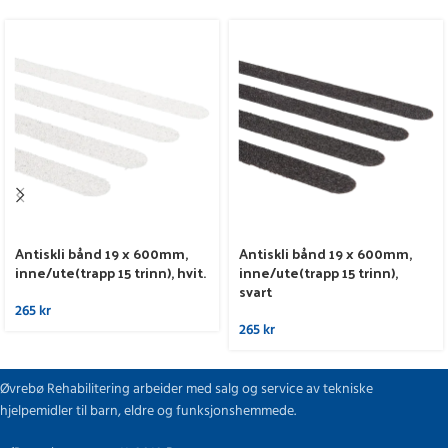
Antiskli bånd 19 x 600mm,
Antiskli bånd 19 x 600mm,
inne/ute(trapp 15 trinn), hvit.
inne/ute(trapp 15 trinn),
svart
265
kr
265
kr
Øvrebø Rehabilitering arbeider med salg og service av tekniske
hjelpemidler til barn, eldre og funksjonshemmede.