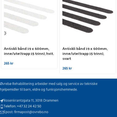
Antiskli bånd 19 x 600mm,
Antiskli bånd 19 x 600mm,
inne/ute(trapp 15 trinn), hvit.
inne/ute(trapp 15 trinn),
svart
265
kr
265
kr
Øvrebø Rehabilitering arbeider med salg og service av tekniske
hjelpemidler til barn, eldre og funksjonshemmede.
Rosenkrantzgata 11, 3018 Drammen
Telefon: +47 32 24 42 50
Epost: firmapost@ovrebo.no