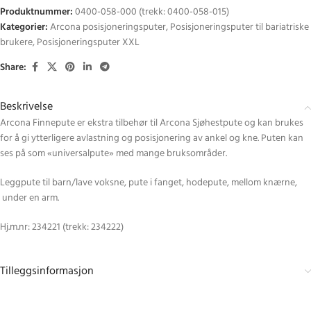
Produktnummer:
0400-058-000 (trekk: 0400-058-015)
Kategorier:
Arcona posisjoneringsputer
,
Posisjoneringsputer til bariatriske
brukere
,
Posisjoneringsputer XXL
Share:
Beskrivelse
Arcona Finnepute er ekstra tilbehør til Arcona Sjøhestpute og kan brukes
for å gi ytterligere avlastning og posisjonering av ankel og kne. Puten kan
ses på som «universalpute» med mange bruksområder.
Leggpute til barn/lave voksne, pute i fanget, hodepute, mellom knærne,
under en arm.
Hj.m.nr: 234221 (trekk: 234222)
Tilleggsinformasjon