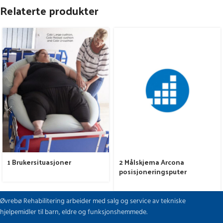
Relaterte produkter
1 Brukersituasjoner
2 Målskjema Arcona
posisjoneringsputer
Øvrebø Rehabilitering arbeider med salg og service av tekniske
hjelpemidler til barn, eldre og funksjonshemmede.