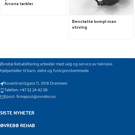
Arcona tørkler
Benstøtte kompl man
utsving
Øvrebø Rehabilitering arbeider med salg og service av tekniske
hjelpemidler til barn, eldre og funksjonshemmede.
Rosenkrantzgata 11, 3018 Drammen
Telefon: +47 32 24 42 50
Epost: firmapost@ovrebo.no
SISTE NYHETER
ØVREBØ REHAB