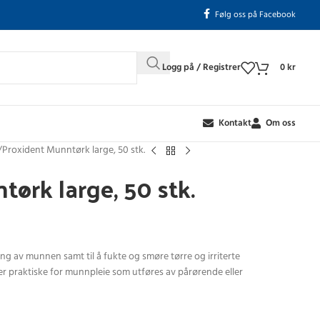
Følg oss på Facebook
Logg på / Registrer
0
kr
Kontakt
Om oss
Proxident Munntørk large, 50 stk.
ørk large, 50 stk.
ng av munnen samt til å fukte og smøre tørre og irriterte
 praktiske for munnpleie som utføres av pårørende eller