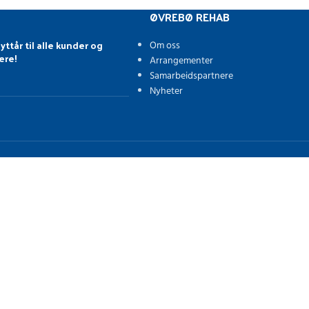
ØVREBØ REHAB
yttår til alle kunder og
Om oss
ere!
Arrangementer
Samarbeidspartnere
Nyheter