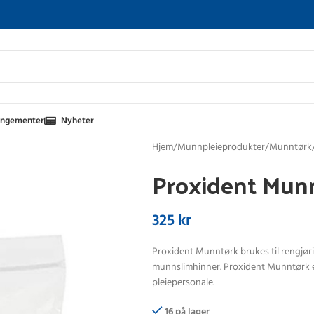
angementer
Nyheter
Hjem
Munnpleieprodukter
Munntørk
Proxident Munnt
325
kr
Proxident Munntørk brukes til rengjøri
munnslimhinner. Proxident Munntørk er
pleiepersonale.
16 på lager