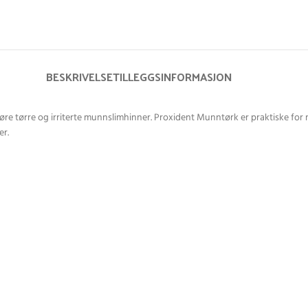
BESKRIVELSE
TILLEGGSINFORMASJON
re tørre og irriterte munnslimhinner. Proxident Munntørk er praktiske for 
er.