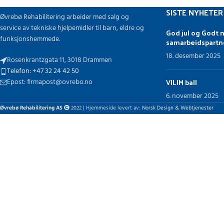
SISTE NYHETER
Øvrebø Rehabilitering arbeider med salg og
service av tekniske hjelpemidler til barn, eldre og
God jul og Godt n
funksjonshemmede.
samarbeidspartn
18. desember 2025
Rosenkrantzgata 11, 3018 Drammen
Telefon: +47 32 24 42 50
VILIM ball
Epost: firmapost@ovrebo.no
6. november 2025
Øvrebø Rehabilitering AS
2022 | Hjemmeside levert av:
Norsk Design & Webtjenester