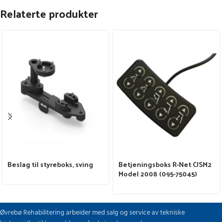
Relaterte produkter
Beslag til styreboks, sving
Betjeningsboks R-Net CJSM2
Model 2008 (095-75045)
Øvrebø Rehabilitering arbeider med salg og service av tekniske