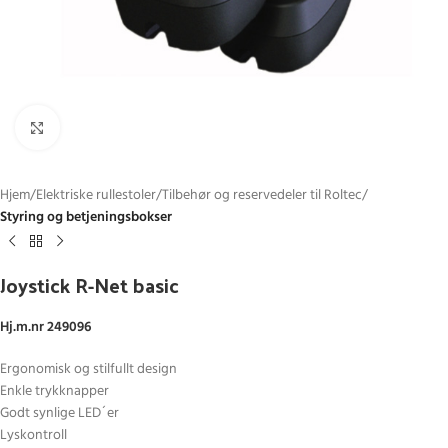
Click to enlarge
Hjem
Elektriske rullestoler
Tilbehør og reservedeler til Roltec
Styring og betjeningsbokser
Joystick R-Net basic
Hj.m.nr 249096
Ergonomisk og stilfullt design
Enkle trykknapper
Godt synlige LED´er
Lyskontroll