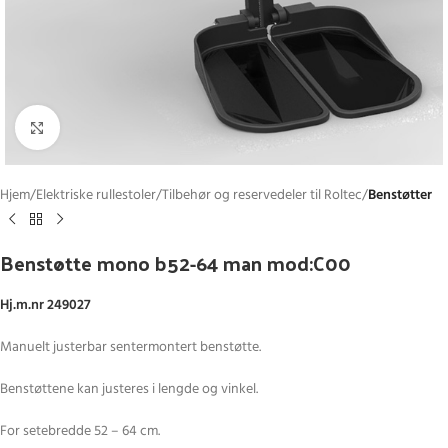
Click to enlarge
Hjem
Elektriske rullestoler
Tilbehør og reservedeler til Roltec
Benstøtter
Benstøtte mono b52-64 man mod:C00
Hj.m.nr 249027
Manuelt justerbar sentermontert benstøtte.
Benstøttene kan justeres i lengde og vinkel.
For setebredde 52 – 64 cm.