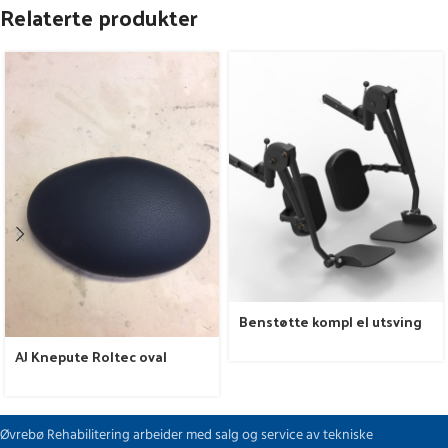
Relaterte produkter
Benstøtte kompl el utsving
AJ Knepute Roltec oval
Øvrebø Rehabilitering arbeider med salg og service av tekniske