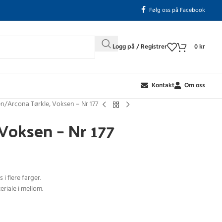
Følg oss på Facebook
Logg på / Registrer
0
kr
Kontakt
Om oss
en
Arcona Tørkle, Voksen – Nr 177
Voksen – Nr 177
i flere farger.
riale i mellom.