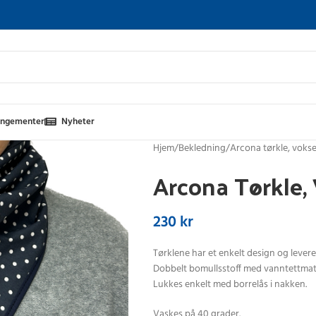
angementer
Nyheter
Hjem
Bekledning
Arcona tørkle, voks
Arcona Tørkle, 
230
kr
Tørklene har et enkelt design og leveres 
Dobbelt bomullsstoff med vanntettmate
Lukkes enkelt med borrelås i nakken.
Vaskes på 40 grader.