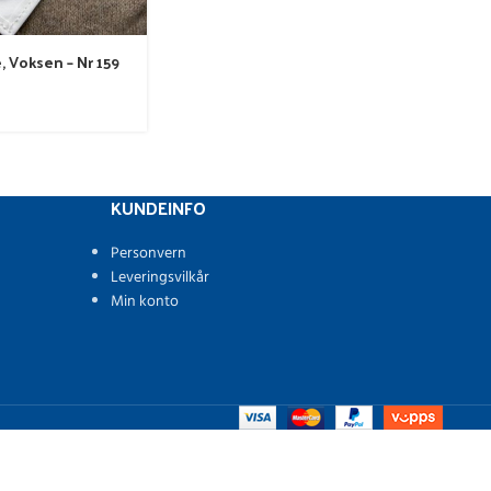
, Voksen – Nr 159
KUNDEINFO
Personvern
Leveringsvilkår
Min konto