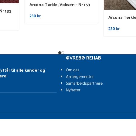
Arcona Tørkle, Voksen – Nr 153
Nr 133
230
kr
Arcona Tørkle
230
kr
ØVREBØ REHAB
yttår til alle kunder og
Om oss
ere!
Arrangementer
Samarbeidspartnere
Nyheter