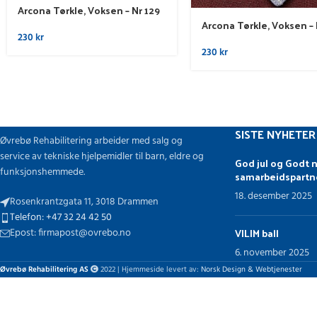
Arcona Tørkle, Voksen – Nr 129
Arcona Tørkle, Voksen – 
230
kr
230
kr
SISTE NYHETER
Øvrebø Rehabilitering arbeider med salg og
service av tekniske hjelpemidler til barn, eldre og
God jul og Godt n
funksjonshemmede.
samarbeidspartn
18. desember 2025
Rosenkrantzgata 11, 3018 Drammen
Telefon: +47 32 24 42 50
VILIM ball
Epost: firmapost@ovrebo.no
6. november 2025
Øvrebø Rehabilitering AS
2022 | Hjemmeside levert av:
Norsk Design & Webtjenester