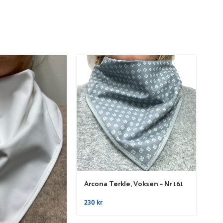
Ar
Arcona Tørkle, Voksen – Nr 161
23
230
kr