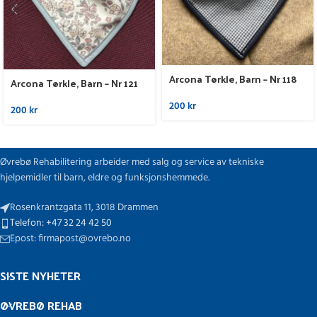
Arcona Tørkle, Barn – Nr 118
Arcona Tørkle, Barn – Nr 121
200
kr
200
kr
Øvrebø Rehabilitering arbeider med salg og service av tekniske
hjelpemidler til barn, eldre og funksjonshemmede.
Rosenkrantzgata 11, 3018 Drammen
Telefon: +47 32 24 42 50
Epost: firmapost@ovrebo.no
SISTE NYHETER
ØVREBØ REHAB