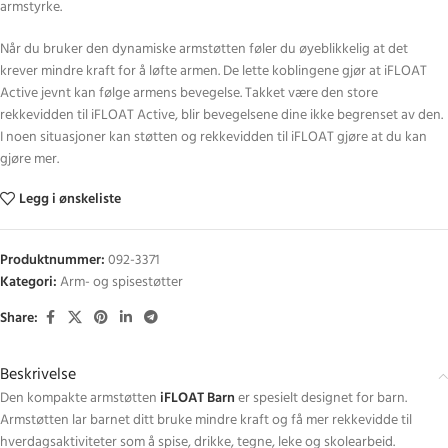
armstyrke.
Når du bruker den dynamiske armstøtten føler du øyeblikkelig at det
krever mindre kraft for å løfte armen. De lette koblingene gjør at iFLOAT
Active jevnt kan følge armens bevegelse. Takket være den store
rekkevidden til iFLOAT Active, blir bevegelsene dine ikke begrenset av den.
I noen situasjoner kan støtten og rekkevidden til iFLOAT gjøre at du kan
gjøre mer.
Legg i ønskeliste
Produktnummer:
092-3371
Kategori:
Arm- og spisestøtter
Share:
Beskrivelse
Den kompakte armstøtten
iFLOAT Barn
er spesielt designet for barn.
Armstøtten lar barnet ditt bruke mindre kraft og få mer rekkevidde til
hverdagsaktiviteter som å spise, drikke, tegne, leke og skolearbeid.