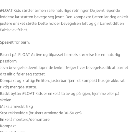
iFLOAT Kids støtter armen i alle naturlige retninger. De jevnt løpende
leddene lar støtten bevege seg jevnt. Den kompakte fjæren lar deg enkelt
justere ønsket støtte. Dette holder bevegelsen lett og gir barnet ditt en
følelse av frihet.
Spesielt for barn:
Basert på iFLOAT Active og tilpasset barnets størrelse for en naturlig
passform.
Jevn bevegelse: Jevnt løpende lenker følger hver bevegelse, slik at barnet
ditt alltid føler seg støttet.
Kompakt og kraftig: En liten, justerbar fjær i et kompakt hus gir akkurat
riktig mengde støtte.
Raskt bytte: iFLOAT Kids er enkel å ta av og på igjen, hjemme eller på
skolen.
Maks armvekt 5 kg
Stor rekkevidde (brukers armlengde 30-50 cm)
Enkel å montere/demontere
Kompakt