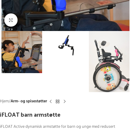
Click to enlarge
Hjem
Arm- og spisestøtter
iFLOAT barn armstøtte
iFLOAT Active dynamisk armstøtte for barn og unge med redusert