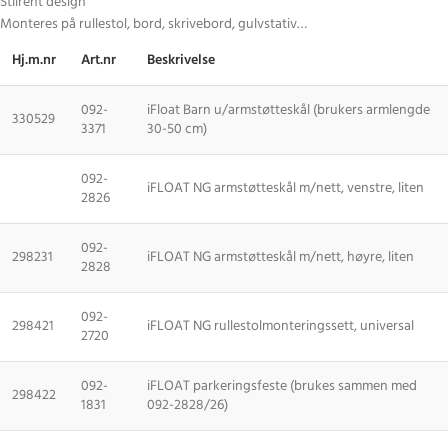
Stilrent design
Monteres på rullestol, bord, skrivebord, gulvstativ…
Hj.m.nr
Art.nr
Beskrivelse
092-
iFloat Barn u/armstøtteskål (brukers armlengde
330529
3371
30-50 cm)
092-
iFLOAT NG armstøtteskål m/nett, venstre, liten
2826
092-
298231
iFLOAT NG armstøtteskål m/nett, høyre, liten
2828
092-
298421
iFLOAT NG rullestolmonteringssett, universal
2720
092-
iFLOAT parkeringsfeste (brukes sammen med
298422
1831
092-2828/26)