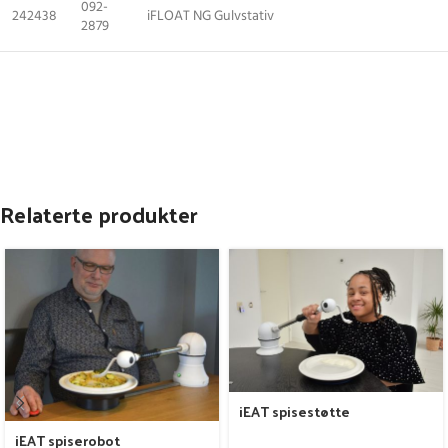
092-
242438
iFLOAT NG Gulvstativ
2879
Relaterte produkter
iEAT spisestøtte
iEAT spiserobot