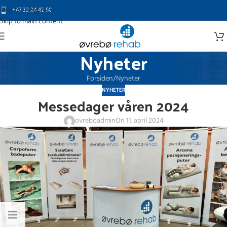
Skip to navigation
+47 32 24 42 50
Skip to main content
Nyheter
Forsiden
Nyheter
NYHETER
Messedager våren 2024
ovreboadmin
On 11. april 2024