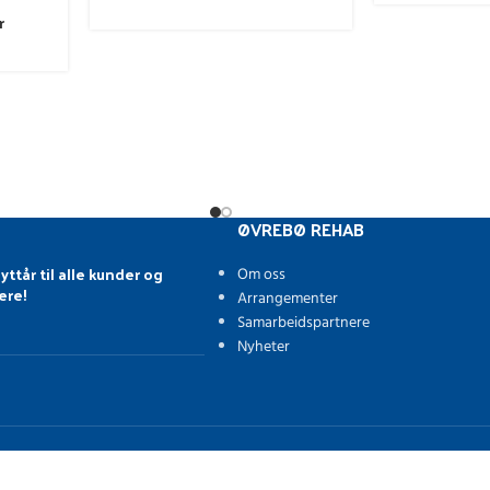
r
ØVREBØ REHAB
yttår til alle kunder og
Om oss
ere!
Arrangementer
Samarbeidspartnere
Nyheter