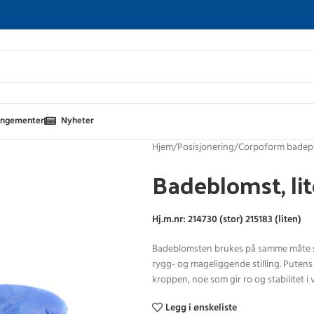
angementer
Nyheter
Hjem
Posisjonering
Corpoform badep
Badeblomst, li
Hj.m.nr: 214730 (stor) 215183 (liten)
Badeblomsten brukes på samme måte som
rygg- og mageliggende stilling. Putens 
kroppen, noe som gir ro og stabilitet 
Legg i ønskeliste