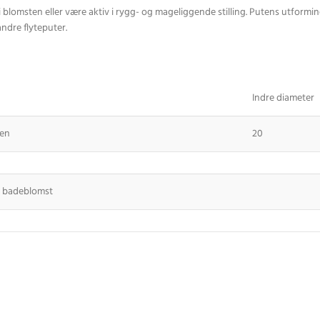
omsten eller være aktiv i rygg- og mageliggende stilling. Putens utforming 
ndre flyteputer.
Indre diameter
ten
20
en badeblomst