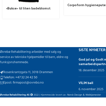
Corpoform hygienepute
«Bukse» til liten badeblomst
SISTE NYHETER
Øvrebø Rehabilitering arbeider med salg og
service av tekniske hjelpemidler til barn, eldre og
God jul og Godt n
funksjonshemmede.
samarbeidspartn
18. desember 2025
Rosenkrantzgata 11, 3018 Drammen
Telefon: +47 32 24 42 50
VILIM ball
Epost: firmapost@ovrebo.no
6. november 2025
Øvrebø Rehabilitering AS
2022 | Hjemmeside levert av:
Norsk Design & Webtjenester