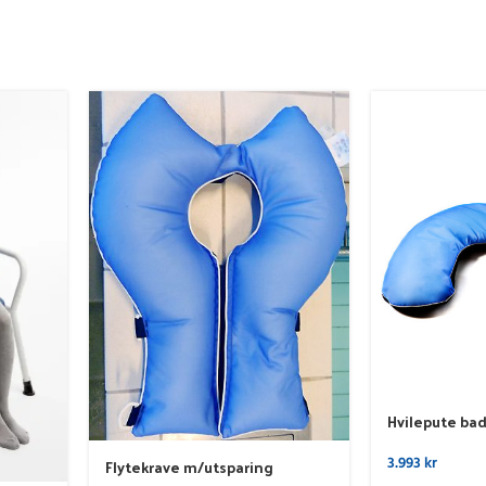
Hvilepute bad
3.993
kr
Flytekrave m/utsparing