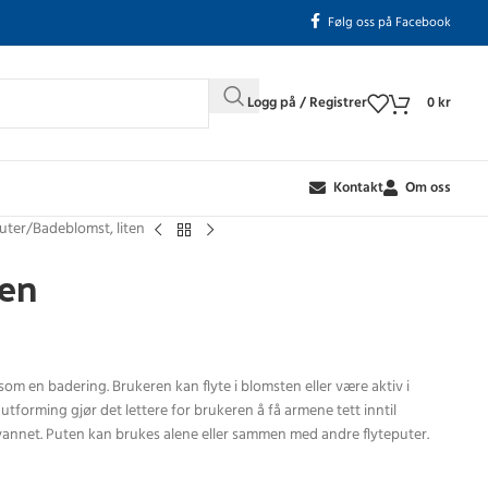
Følg oss på Facebook
Logg på / Registrer
0
kr
Kontakt
Om oss
uter
Badeblomst, liten
ten
 en badering. Brukeren kan flyte i blomsten eller være aktiv i
utforming gjør det lettere for brukeren å få armene tett inntil
i vannet. Puten kan brukes alene eller sammen med andre flyteputer.