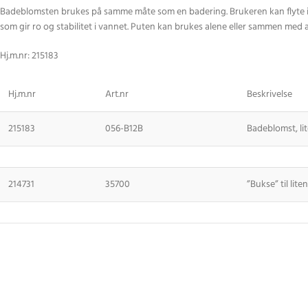
Badeblomsten brukes på samme måte som en badering. Brukeren kan flyte i bl
som gir ro og stabilitet i vannet. Puten kan brukes alene eller sammen med a
Hj.m.nr: 215183
Hj.m.nr
Art.nr
Beskrivelse
215183
056-B12B
Badeblomst, li
214731
35700
”Bukse” til lit