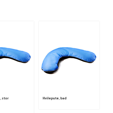
, stor
Hvilepute, bad
Na